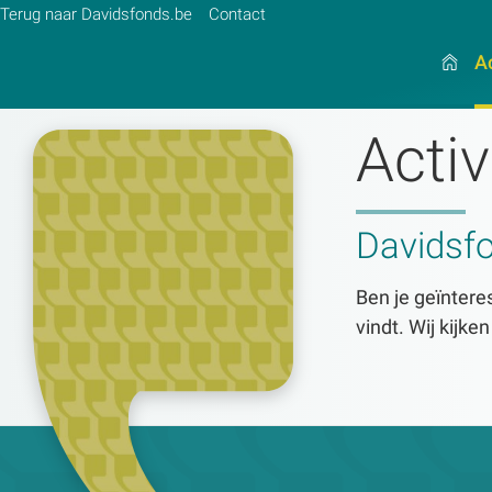
Terug naar Davidsfonds.be
Contact
Ac
Activ
Zoek:
Davidsf
Zoeken
Ben je geïnteres
vindt. Wij kijke