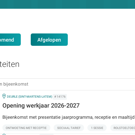
omend
Afgelopen
teiten
IN
DEURLE (SINT-MARTENS-LATEM)
# 14176
Opening werkjaar 2026-2027
Bijeenkomst met presentatie jaarprogramma, receptie en maaltijd
ONTMOETING MET RECEPTIE
SOCIAAL TARIEF
1 SESSIE
ROLSTOELTOE