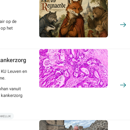
air op de
op het
kankerzorg
e KU Leuven en
me.
ohan vanuit
e kankerzorg
NKELIJK