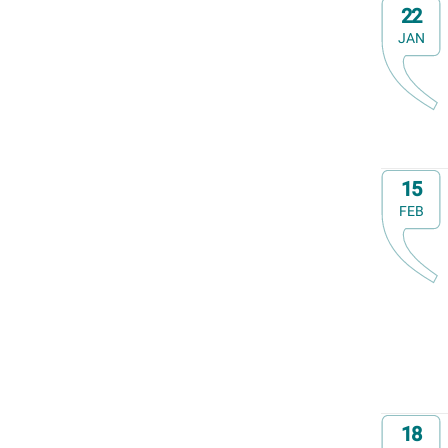
E-cursus
Op
22
Familiedag
JAN
Fietstocht
Lezing
Meerdaagse uitstap
Ontmoeting met receptie
Voorstelling (theater, literatuur, film,...)
Op
15
Wandeling
FEB
Wandeling met gids
Webinar
Weekendcursus
Workshop
Zomercursus
Op
18