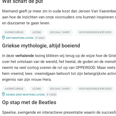
Wat schaft de put
Niemand geeft je meer zin in oude kost dan Jeroen Van Vaerenber
aan hoe de inzichten van onze voorouders ons kunnen inspireren
en duurzamer te gaan leven.
AVONDCURSUS
LEZING
SOCIAAL TARIEF
GESCHIEDENIS & ERFGOED
IN
SINT-MARTENS-LATEM
# 14681
Griekse mythologie, altijd boeiend
In deze
verhalende
lezing blikken wij terug op de wijze hoe de Gri
over het ontstaan van de wereld, het heelal, de goden en de mens
neemt na veel oorlog voeren de rol op van OPPERGOD. Maar niets
hem vreemd, lees: vreemdgaan behoort tot zijn belangrijkste activit
ergernis van zijn vrouw Hera.
AVONDCURSUS
LEZING
SOCIAAL TARIEF
GESCHIEDENIS & ERFGOED
IN
DEURLE (SINT-MARTENS-LATEM)
# 14585
Op stap met de Beatles
Speelse, swingende en interactieve presentatie waarin de succes