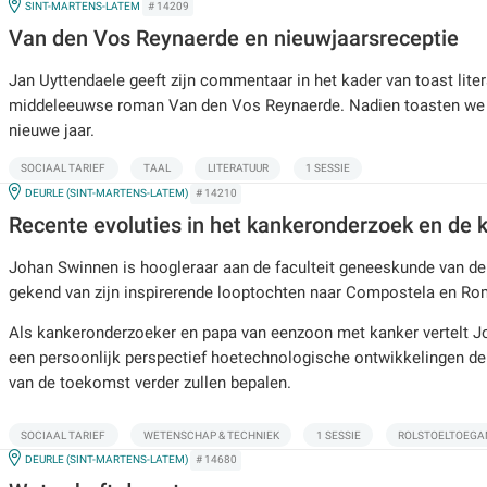
IN
SINT-MARTENS-LATEM
# 14209
Van den Vos Reynaerde en nieuwjaarsreceptie
Jan Uyttendaele geeft zijn commentaar in het kader van toast liter
middeleeuwse roman Van den Vos Reynaerde. Nadien toasten we 
nieuwe jaar.
SOCIAAL TARIEF
TAAL
LITERATUUR
1 SESSIE
IN
DEURLE (SINT-MARTENS-LATEM)
# 14210
Recente evoluties in het kankeronderzoek en de 
Johan Swinnen is hoogleraar aan de faculteit geneeskunde van d
gekend van zijn inspirerende looptochten naar Compostela en Ro
Als kankeronderzoeker en papa van eenzoon met kanker vertelt J
een persoonlijk perspectief hoetechnologische ontwikkelingen d
van de toekomst verder zullen bepalen.
SOCIAAL TARIEF
WETENSCHAP & TECHNIEK
1 SESSIE
ROLSTOELTOEGA
IN
DEURLE (SINT-MARTENS-LATEM)
# 14680