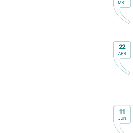
MRT
Op
22
APR
Op
11
JUN