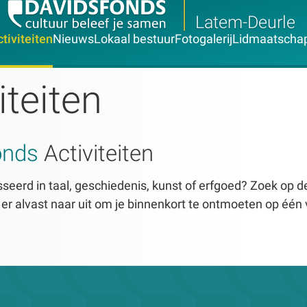
Latem-Deurle
tiviteiten
Nieuws
Lokaal bestuur
Fotogalerij
Lidmaatscha
iteiten
onds
Activiteiten
seerd in taal, geschiedenis, kunst of erfgoed? Zoek op dez
n er alvast naar uit om je binnenkort te ontmoeten op één 