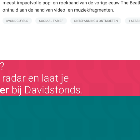
meest impactvolle pop- en rockband van de vorige eeuw The Beat
onthuld aan de hand van video- en muziekfragmenten.
AVONDCURSUS
SOCIAAL TARIEF
ONTSPANNING & ONTMOETEN
1 SESSI
?
radar en laat je
ger
bij Davidsfonds.