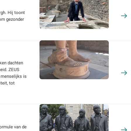
gh. Hij toont
 om gezonder
eken dachten
heid. ZEUS
 menselijks is
eit, tot
formule van de