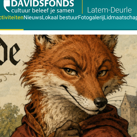
Latem-Deurle
tiviteiten
Nieuws
Lokaal bestuur
Fotogalerij
Lidmaatscha