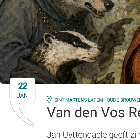
22
JAN
SINT-MARTENS-LATEM - OUDE BROUWE
Van den Vos R
Jan Uyttendaele geeft zi