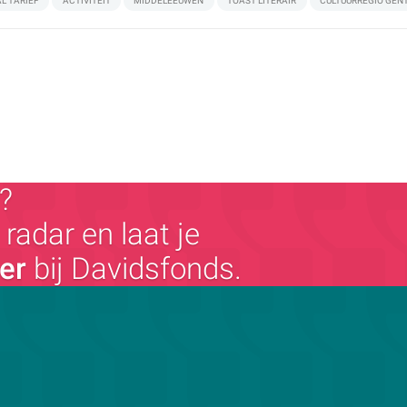
L TARIEF
ACTIVITEIT
MIDDELEEUWEN
TOAST LITERAIR
CULTUURREGIO GEN
?
radar en laat je
ger
bij Davidsfonds.