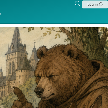
Zoeken
Log in
Sluit
p