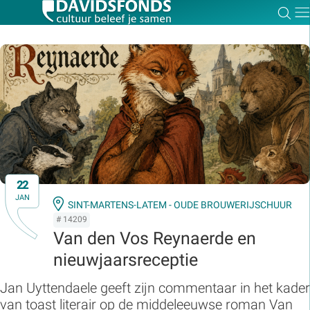
Zoe
Dir
Zoek:
Zoeken
22
JAN
SINT-MARTENS-LATEM - OUDE BROUWERIJSCHUUR
# 14209
Van den Vos Reynaerde en
nieuwjaarsreceptie
Jan Uyttendaele geeft zijn commentaar in het kader
van toast literair op de middeleeuwse roman Van