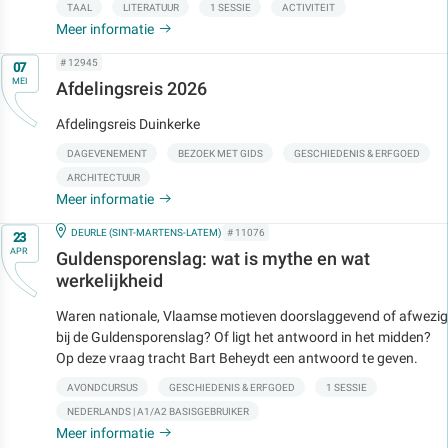
TAAL
LITERATUUR
1 SESSIE
ACTIVITEIT
Meer informatie
Op
# 12945
07
MEI
Afdelingsreis 2026
Afdelingsreis Duinkerke
DAGEVENEMENT
BEZOEK MET GIDS
GESCHIEDENIS & ERFGOED
ARCHITECTUUR
Meer informatie
Op
IN
DEURLE (SINT-MARTENS-LATEM)
# 11076
23
APR
Guldensporenslag: wat is mythe en wat
werkelijkheid
Waren nationale, Vlaamse motieven doorslaggevend of afwezig
bij de Guldensporenslag? Of ligt het antwoord in het midden?
Op deze vraag tracht Bart Beheydt een antwoord te geven.
AVONDCURSUS
GESCHIEDENIS & ERFGOED
1 SESSIE
NEDERLANDS | A1/A2 BASISGEBRUIKER
Meer informatie