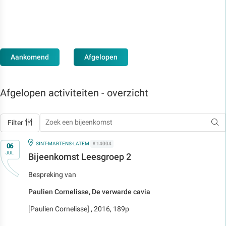
Aankomend
Afgelopen
Afgelopen activiteiten - overzicht
Filter
Op
IN
SINT-MARTENS-LATEM
# 14004
06
JUL
Bijeenkomst Leesgroep 2
Bespreking van
Paulien Cornelisse, De verwarde cavia
[Paulien Cornelisse] , 2016, 189p