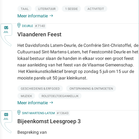
TAAL
LITERATUUR
1 SESSIE
ACTIVITEIT
Meer informatie
Op
IN
DEURLE
# 7140
05
JUL
Vlaanderen Feest
Het Davidsfonds Latem-Deurle, de Confrérie Sint-Christoffel, de
Cultuurraad Sint-Martens-Latem, het Feestcomité Deurle en het
lokaal bestuur slaan de handen in elkaar voor een groot feest
naar aanleiding van het feest van de Vlaamse Gemeenschap.
Het Kleinkunstkollektief brengt op zondag 5 juli om 15 uur de
mooiste parels uit 50 jaar kleinkunst.
GESCHIEDENIS & ERFGOED
ONTSPANNING & ONTMOETEN
MUZIEK
ROLSTOELTOEGANKELIJK
Meer informatie
Op
IN
SINT-MARTENS-LATEM
# 13643
03
JUL
Bijeenkomst Leesgroep 3
Bespreking van