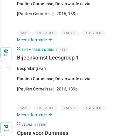
Paulien Cornelisse, De verwarde cavia
[Paulien Cornelisse] , 2016, 189p
TAAL
LITERATUUR
1 SESSIE
ACTIVITEIT
Meer informatie
Op
IN
SINT-MARTENS-LATEM
# 14511
02
JUL
Bijeenkomst Leesgroep 1
Bespreking van
Paulien Cornelisse, De verwarde cavia
[Paulien Cornelisse] , 2016, 189p
TAAL
LITERATUUR
1 SESSIE
ACTIVITEIT
Meer informatie
Op
IN
DEURLE
# 11386
12
JUN
Opera voor Dummies