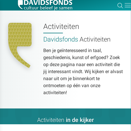
Zoe
Dir
Activiteiten
Davidsfonds
Activiteiten
Zoek:
Ben je geïnteresseerd in taal,
geschiedenis, kunst of erfgoed? Zoek
Zoeken
op deze pagina naar een activiteit die
jij interessant vindt. Wij kijken er alvast
naar uit om je binnenkort te
ontmoeten op één van onze
activiteiten!
Activiteiten
in de kijker