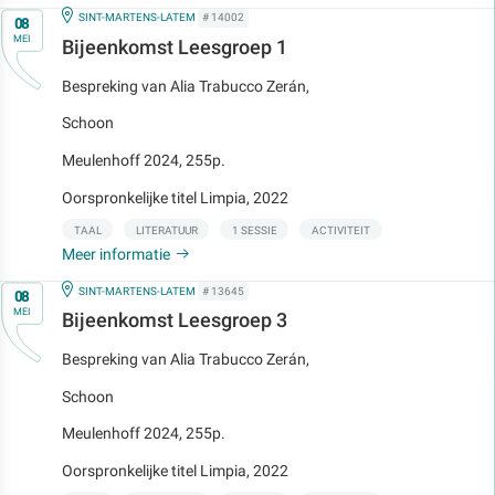
Op
IN
SINT-MARTENS-LATEM
# 14002
08
MEI
Bijeenkomst Leesgroep 1
Bespreking van Alia Trabucco Zerán,
Schoon
Meulenhoff 2024, 255p.
Oorspronkelijke titel Limpia, 2022
TAAL
LITERATUUR
1 SESSIE
ACTIVITEIT
Meer informatie
Op
IN
SINT-MARTENS-LATEM
# 13645
08
MEI
Bijeenkomst Leesgroep 3
Bespreking van Alia Trabucco Zerán,
Schoon
Meulenhoff 2024, 255p.
Oorspronkelijke titel Limpia, 2022