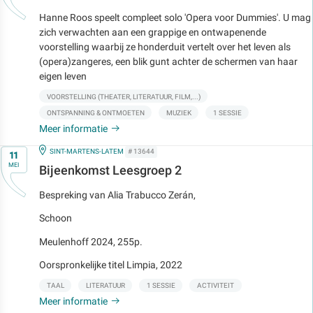
Hanne Roos speelt compleet solo 'Opera voor Dummies'. U mag
zich verwachten aan een grappige en ontwapenende
voorstelling waarbij ze honderduit vertelt over het leven als
(opera)zangeres, een blik gunt achter de schermen van haar
eigen leven
VOORSTELLING (THEATER, LITERATUUR, FILM,...)
ONTSPANNING & ONTMOETEN
MUZIEK
1 SESSIE
Meer informatie
Op
IN
SINT-MARTENS-LATEM
# 13644
11
MEI
Bijeenkomst Leesgroep 2
Bespreking van Alia Trabucco Zerán,
Schoon
Meulenhoff 2024, 255p.
Oorspronkelijke titel Limpia, 2022
TAAL
LITERATUUR
1 SESSIE
ACTIVITEIT
Meer informatie