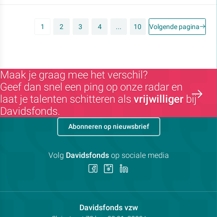
1
2
3
4
...
10
Volgende pagina
Maak je graag mee het verschil?
Geef dan snel een ping op onze radar en
laat je talenten schitteren als
vrijwilliger
bij
Davidsfonds.
Abonneren op nieuwsbrief
Volg
Davidsfonds
op sociale media
Volg
Volg
Volg
ons
ons
ons
op
op
op
Facebook
Instagram
LinkedIn
Contactpersoon:
Davidsfonds vzw