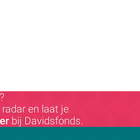
?
radar en laat je
ger
bij Davidsfonds.