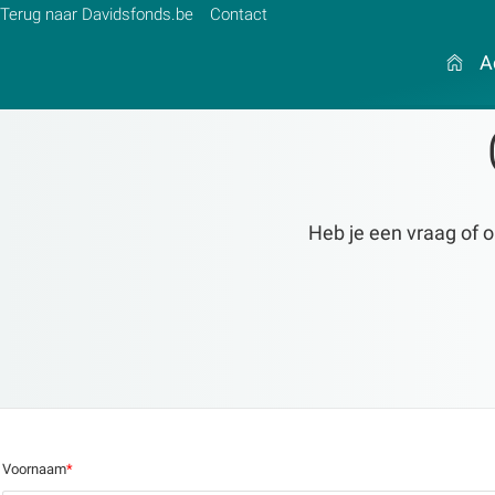
Terug naar Davidsfonds.be
Contact
A
Zoek:
Heb je een vraag of o
Zoeken
Voornaam
*