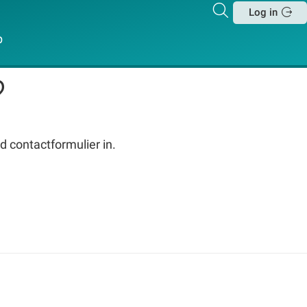
Zoeken
Log in
Sluit
p
?
d contactformulier in.