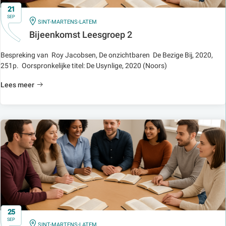
21
SEP
IN
SINT-MARTENS-LATEM
Bijeenkomst Leesgroep 2
Bespreking van Roy Jacobsen, De onzichtbaren De Bezige Bij, 2020,
251p. Oorspronkelijke titel: De Usynlige, 2020 (Noors)
Lees meer
25
SEP
IN
SINT-MARTENS-LATEM