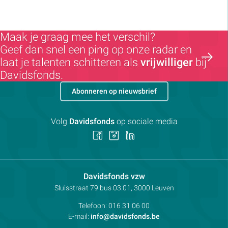
Maak je graag mee het verschil?
Geef dan snel een ping op onze radar en
laat je talenten schitteren als
vrijwilliger
bij
Davidsfonds.
Abonneren op nieuwsbrief
Volg
Davidsfonds
op sociale media
Volg
Volg
Volg
ons
ons
ons
op
op
op
Facebook
Instagram
LinkedIn
Contactpersoon:
Davidsfonds vzw
Adres:
Sluisstraat 79
bus 03.01, 3000
Leuven
Telefoon:
016 31 06 00
E-mail:
info@davidsfonds.be