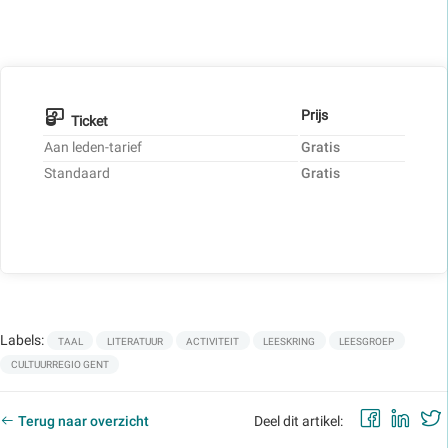
Prijs
Ticket
Aan leden-tarief
Gratis
Standaard
Gratis
Labels:
TAAL
LITERATUUR
ACTIVITEIT
LEESKRING
LEESGROEP
CULTUURREGIO GENT
Faceb
Lin
Terug naar overzicht
Deel dit artikel: