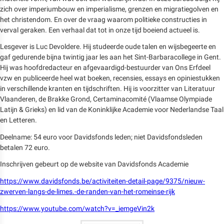
zich over imperiumbouw en imperialisme, grenzen en migratiegolven en
het christendom. En over de vraag waarom politieke constructies in
verval geraken. Een verhaal dat tot in onze tijd boeiend actueel is.
Lesgever is Luc Devoldere. Hij studeerde oude talen en wijsbegeerte en
gaf gedurende bijna twintig jaar les aan het Sint-Barbaracollege in Gent.
Hij was hoofdredacteur en afgevaardigd-bestuurder van Ons Erfdeel
vzw en publiceerde heel wat boeken, recensies, essays en opiniestukken
in verschillende kranten en tijdschriften. Hij is voorzitter van Literatuur
Vlaanderen, de Brakke Grond, Certaminacomité (Vlaamse Olympiade
Latijn & Grieks) en lid van de Koninklijke Academie voor Nederlandse Taal
en Letteren.
Deelname: 54 euro voor Davidsfonds leden; niet Davidsfondsleden
betalen 72 euro.
Inschrijven gebeurt op de website van Davidsfonds Academie
https://www.davidsfonds.be/activiteiten-detail-page/9375/nieuw-
zwerven-langs-de-limes.-de-randen-van-het-romeinse-rijk
https://www.youtube.com/watch?v=_iemgeVin2k