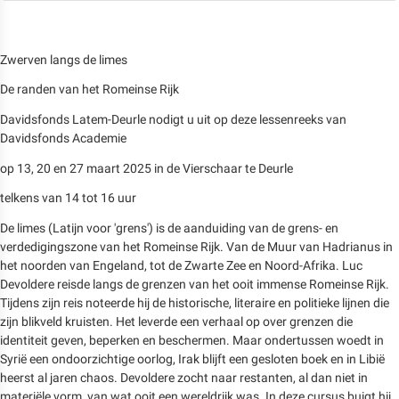
Zwerven langs de limes
De randen van het Romeinse Rijk
Davidsfonds Latem-Deurle nodigt u uit op deze lessenreeks van
Davidsfonds Academie
op 13, 20 en 27 maart 2025 in de Vierschaar te Deurle
telkens van 14 tot 16 uur
De limes (Latijn voor 'grens') is de aanduiding van de grens- en
verdedigingszone van het Romeinse Rijk. Van de Muur van Hadrianus in
het noorden van Engeland, tot de Zwarte Zee en Noord-Afrika. Luc
Devoldere reisde langs de grenzen van het ooit immense Romeinse Rijk.
Tijdens zijn reis noteerde hij de historische, literaire en politieke lijnen die
zijn blikveld kruisten. Het leverde een verhaal op over grenzen die
identiteit geven, beperken en beschermen. Maar ondertussen woedt in
Syrië een ondoorzichtige oorlog, Irak blijft een gesloten boek en in Libië
heerst al jaren chaos. Devoldere zocht naar restanten, al dan niet in
materiële vorm, van wat ooit een wereldrijk was. In deze cursus buigt hij