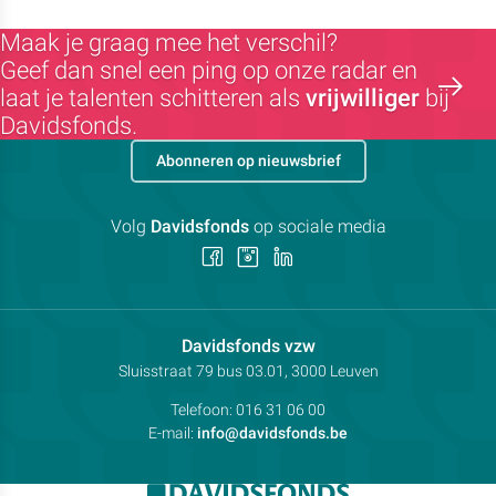
Maak je graag mee het verschil?
Geef dan snel een ping op onze radar en
laat je talenten schitteren als
vrijwilliger
bij
Davidsfonds.
Abonneren op nieuwsbrief
Volg
Davidsfonds
op sociale media
Volg
Volg
Volg
ons
ons
ons
op
op
op
Facebook
Instagram
LinkedIn
Contactpersoon:
Davidsfonds vzw
Adres:
Sluisstraat 79
bus 03.01, 3000
Leuven
Telefoon:
016 31 06 00
E-mail:
info@davidsfonds.be