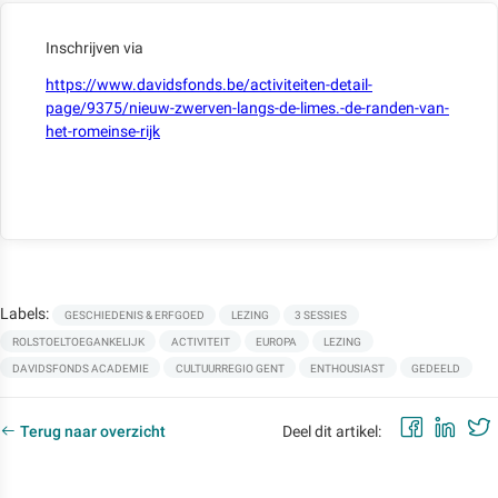
Inschrijven via
https://www.davidsfonds.be/activiteiten-detail-
page/9375/nieuw-zwerven-langs-de-limes.-de-randen-van-
het-romeinse-rijk
Labels:
GESCHIEDENIS & ERFGOED
LEZING
3 SESSIES
ROLSTOELTOEGANKELIJK
ACTIVITEIT
EUROPA
LEZING
DAVIDSFONDS ACADEMIE
CULTUURREGIO GENT
ENTHOUSIAST
GEDEELD
Faceb
Lin
Terug naar overzicht
Deel dit artikel: