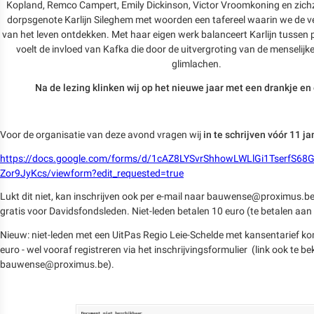
Kopland, Remco Campert, Emily Dickinson, Victor Vroomkoning en zichze
dorpsgenote Karlijn Sileghem met woorden een tafereel waarin we de ve
van het leven ontdekken. Met haar eigen werk balanceert Karlijn tussen 
voelt de invloed van Kafka die door de uitvergroting van de menselij
glimlachen.
Na de lezing klinken wij op het nieuwe jaar met een drankje en
Voor de organisatie van deze avond vragen wij
in te schrijven vóór 11 ja
https://docs.google.com/forms/d/1cAZ8LYSvrShhowLWLlGi1TserfS68
Zor9JyKcs/viewform?edit_requested=true
Lukt dit niet, kan inschrijven ook per e-mail naar bauwense@proximus.be
gratis voor Davidsfondsleden. Niet-leden betalen 10 euro (te betalen aan
Nieuw: niet-leden met een UitPas Regio Leie-Schelde met kansentarief k
euro - wel vooraf registreren via het inschrijvingsformulier (link ook te b
bauwense@proximus.be).