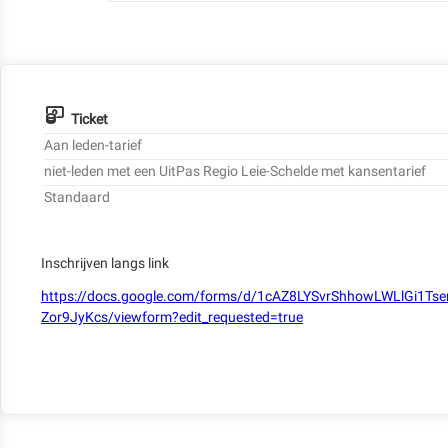
Ticket
Aan leden-tarief
niet-leden met een UitPas Regio Leie-Schelde met kansentarief
Standaard
Inschrijven langs link
https://docs.google.com/forms/d/1cAZ8LYSvrShhowLWLlGi1Ts
Zor9JyKcs/viewform?edit_requested=true