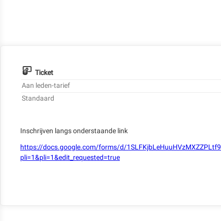
Ticket
Aan leden-tarief
Standaard
Inschrijven langs onderstaande link
https://docs.google.com/forms/d/1SLFKjbLeHuuHVzMXZZPLt
pli=1&pli=1&edit_requested=true