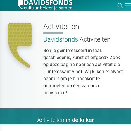
Zoe
Dir
Activiteiten
Davidsfonds
Activiteiten
Zoek:
Ben je geïnteresseerd in taal,
geschiedenis, kunst of erfgoed? Zoek
Zoeken
op deze pagina naar een activiteit die
jij interessant vindt. Wij kijken er alvast
naar uit om je binnenkort te
ontmoeten op één van onze
activiteiten!
Activiteiten
in de kijker