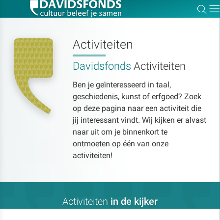
Zoe
Dir
Activiteiten
Davidsfonds
Activiteiten
Zoek:
Ben je geïnteresseerd in taal,
geschiedenis, kunst of erfgoed? Zoek
Zoeken
op deze pagina naar een activiteit die
jij interessant vindt. Wij kijken er alvast
naar uit om je binnenkort te
ontmoeten op één van onze
activiteiten!
Activiteiten
in de kijker