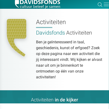
Zoe
Dir
Activiteiten
Davidsfonds
Activiteiten
Zoek:
Ben je geïnteresseerd in taal,
geschiedenis, kunst of erfgoed? Zoek
Zoeken
op deze pagina naar een activiteit die
jij interessant vindt. Wij kijken er alvast
naar uit om je binnenkort te
ontmoeten op één van onze
activiteiten!
Activiteiten
in de kijker