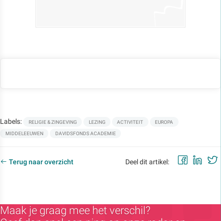
Labels:
RELIGIE & ZINGEVING
LEZING
ACTIVITEIT
EUROPA
MIDDELEEUWEN
DAVIDSFONDS ACADEMIE
Faceb
Lin
Terug naar overzicht
Deel dit artikel:
Maak je graag mee het verschil?