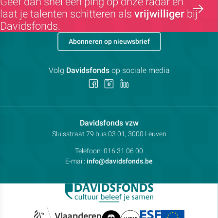
Geef dan snel een ping op onze radar en
laat je talenten schitteren als
vrijwilliger
bij
Davidsfonds.
Abonneren op nieuwsbrief
Volg
Davidsfonds
op sociale media
Volg
Volg
Volg
ons
ons
ons
op
op
op
Facebook
Instagram
LinkedIn
Contactpersoon:
Davidsfonds vzw
Adres:
Sluisstraat 79
bus 03.01, 3000
Leuven
Telefoon:
016 31 06 00
E-mail:
info@davidsfonds.be