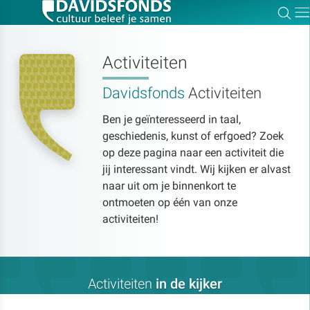
Zoe
Dir
Activiteiten
Davidsfonds
Activiteiten
Zoek:
Ben je geïnteresseerd in taal,
geschiedenis, kunst of erfgoed? Zoek
Zoeken
op deze pagina naar een activiteit die
jij interessant vindt. Wij kijken er alvast
naar uit om je binnenkort te
ontmoeten op één van onze
activiteiten!
Activiteiten
in de kijker