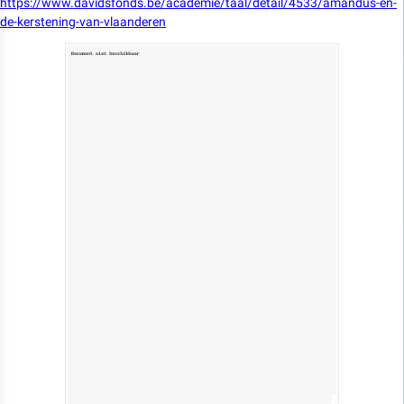
https://www.davidsfonds.be/academie/taal/detail/4533/amandus-en-
de-kerstening-van-vlaanderen