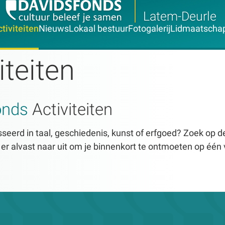
Latem-Deurle
tiviteiten
Nieuws
Lokaal bestuur
Fotogalerij
Lidmaatscha
iteiten
onds
Activiteiten
seerd in taal, geschiedenis, kunst of erfgoed? Zoek op dez
n er alvast naar uit om je binnenkort te ontmoeten op één 