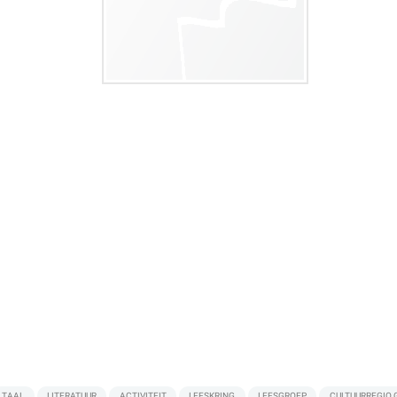
TAAL
LITERATUUR
ACTIVITEIT
LEESKRING
LEESGROEP
CULTUURREGIO 