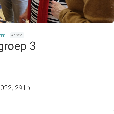
# 10421
TER
groep 3
2022, 291p.