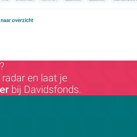
 naar overzicht
?
radar en laat je
ger
bij Davidsfonds.