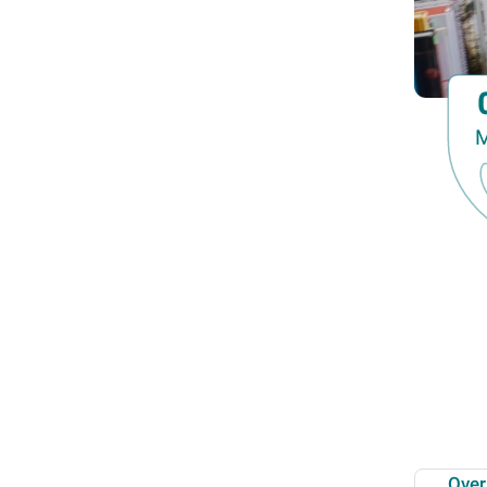
Familiedag
Fietstocht
Lezing
Meerdaagse uitstap
M
Ontmoeting met receptie
Voorstelling (theater, literatuur, film,...)
Wandeling
Wandeling met gids
Webinar
Weekendcursus
Workshop
Zomercursus
Over