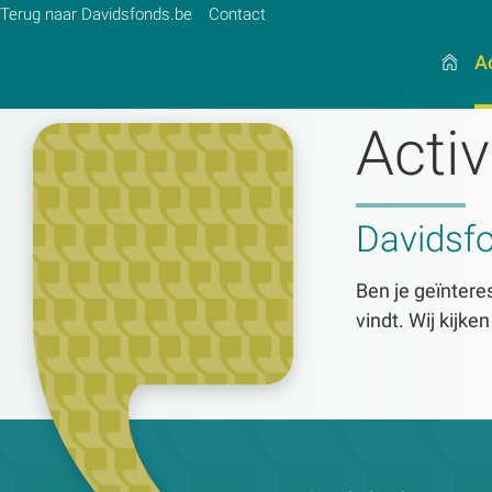
Terug naar Davidsfonds.be
Contact
Ac
Activ
Zoek:
Davidsf
Zoeken
Ben je geïnteres
vindt. Wij kijke