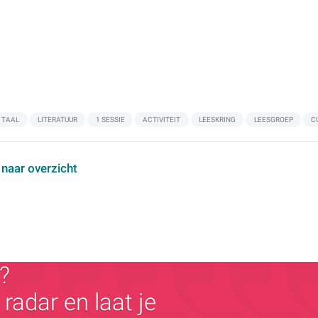
TAAL
LITERATUUR
1 SESSIE
ACTIVITEIT
LEESKRING
LEESGROEP
C
 naar overzicht
?
radar en laat je