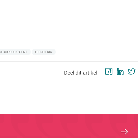
ULTUURREGIO GENT
LEERGIERIG
Faceb
Lin
Deel dit artikel: