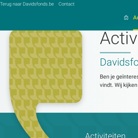
Terug naar Davidsfonds.be
Contact
Ac
Activ
Zoek:
Davidsf
Zoeken
Ben je geïnteres
vindt. Wij kijke
Activiteiten