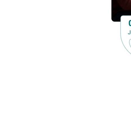
Familiedag
Fietstocht
Lezing
Meerdaagse uitstap
J
Ontmoeting met receptie
Voorstelling (theater, literatuur, film,...)
Wandeling
Wandeling met gids
Webinar
Weekendcursus
Workshop
Zomercursus