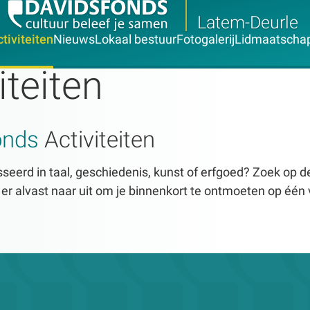
Latem-Deurle
tiviteiten
Nieuws
Lokaal bestuur
Fotogalerij
Lidmaatscha
iteiten
onds
Activiteiten
seerd in taal, geschiedenis, kunst of erfgoed? Zoek op dez
n er alvast naar uit om je binnenkort te ontmoeten op één 