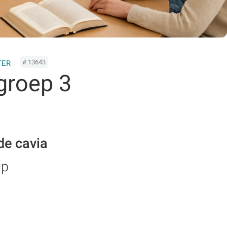
# 13643
TER
groep 3
de cavia
9p