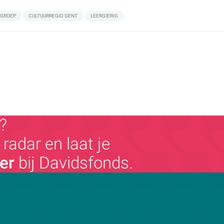
SGROEP
CULTUURREGIO GENT
LEERGIERIG
?
radar en laat je
ger
bij Davidsfonds.