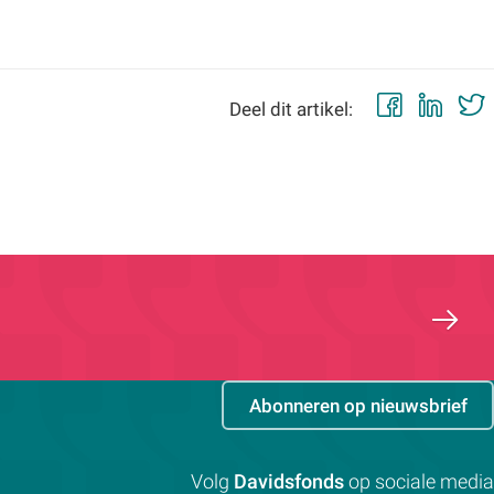
Faceb
Lin
Deel dit artikel:
Abonneren op nieuwsbrief
Volg
Davidsfonds
op sociale media