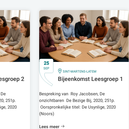
25
SEP
IN
SINT-MARTENS-LATEM
esgroep 2
Bijeenkomst Leesgroep 1
 De
Bespreking van Roy Jacobsen, De
20, 251p.
onzichtbaren De Bezige Bij, 2020, 251p.
ige, 2020
Oorspronkelijke titel: De Usynlige, 2020
(Noors)
Lees meer