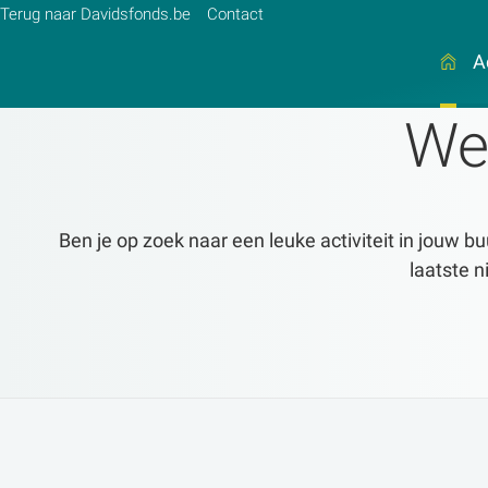
Terug naar Davidsfonds.be
Contact
A
We
Zoek:
Zoeken
Ben je op zoek naar een leuke activiteit in jouw bu
laatste n