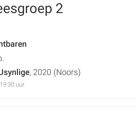
eesgroep 2
htbaren
p.
Usynlige
, 2020 (Noors)
19:30 uur