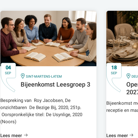
04
18
SEP
SEP
IN
IN
SINT-MARTENS-LATEM
DEU
Bijeenkomst Leesgroep 3
Ope
202
Bespreking van Roy Jacobsen, De
Bijeenkomst me
onzichtbaren De Bezige Bij, 2020, 251p.
receptie en maa
Oorspronkelijke titel: De Usynlige, 2020
(Noors)
Lees meer
Lees meer