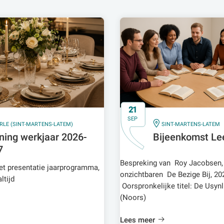
21
SEP
IN
RLE (SINT-MARTENS-LATEM)
SINT-MARTENS-LATEM
ning werkjaar 2026-
Bijeenkomst Le
7
Bespreking van Roy Jacobsen,
t presentatie jaarprogramma,
onzichtbaren De Bezige Bij, 20
ltijd
Oorspronkelijke titel: De Usynl
(Noors)
Lees meer