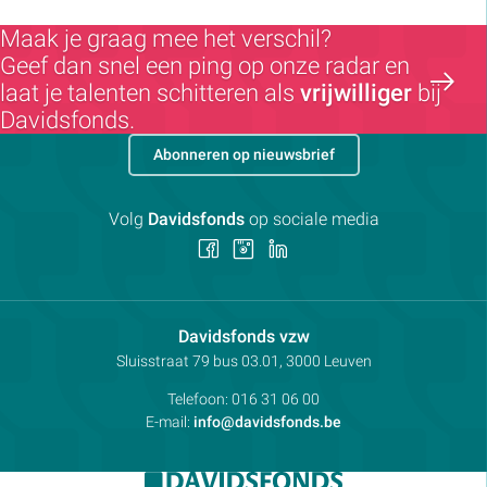
Maak je graag mee het verschil?
Geef dan snel een ping op onze radar en
laat je talenten schitteren als
vrijwilliger
bij
Davidsfonds.
Abonneren op nieuwsbrief
Volg
Davidsfonds
op sociale media
Volg
Volg
Volg
ons
ons
ons
op
op
op
Facebook
Instagram
LinkedIn
Contactpersoon:
Davidsfonds vzw
Adres:
Sluisstraat 79
bus 03.01, 3000
Leuven
Telefoon:
016 31 06 00
E-mail:
info@davidsfonds.be