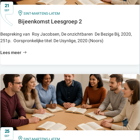
21
SEP
IN
SINT-MARTENS-LATEM
Bijeenkomst Leesgroep 2
Bespreking van Roy Jacobsen, De onzichtbaren De Bezige Bij, 2020,
251p. Oorspronkelijke titel: De Usynlige, 2020 (Noors)
Lees meer
25
SEP
IN
SINT-MARTENS-LATEM