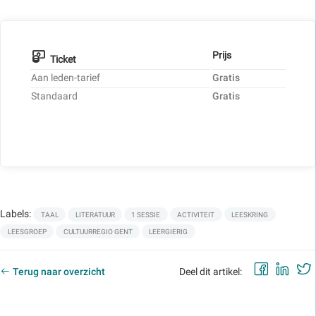
Prijs
Ticket
Aan leden-tarief
Gratis
Standaard
Gratis
Labels:
TAAL
LITERATUUR
1 SESSIE
ACTIVITEIT
LEESKRING
LEESGROEP
CULTUURREGIO GENT
LEERGIERIG
Faceb
Lin
Terug naar overzicht
Deel dit artikel: