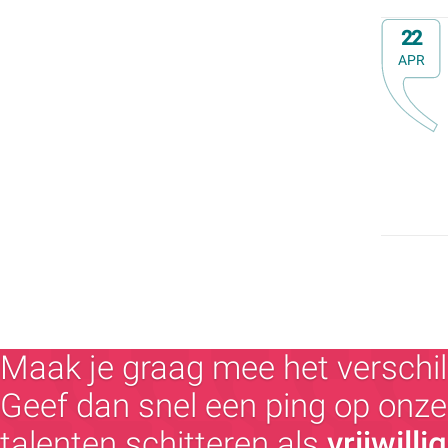
Familiedag
Op
22
Fietstocht
APR
Lezing
Meerdaagse uitstap
Ontmoeting met receptie
Voorstelling (theater, literatuur, film,...)
Wandeling
Wandeling met gids
Webinar
Weekendcursus
Workshop
Zomercursus
Maak je graag mee het verschil
Geef dan snel een ping op onze 
talenten schitteren als
vrijwilli