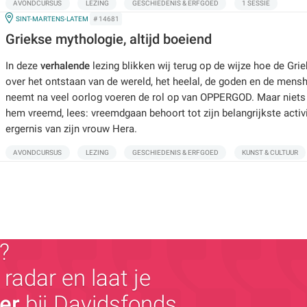
AVONDCURSUS
LEZING
GESCHIEDENIS & ERFGOED
1 SESSIE
IN
SINT-MARTENS-LATEM
# 14681
Griekse mythologie, altijd boeiend
In deze
verhalende
lezing blikken wij terug op de wijze hoe de Gri
over het ontstaan van de wereld, het heelal, de goden en de mens
neemt na veel oorlog voeren de rol op van OPPERGOD. Maar niets
hem vreemd, lees: vreemdgaan behoort tot zijn belangrijkste activit
ergernis van zijn vrouw Hera.
AVONDCURSUS
LEZING
GESCHIEDENIS & ERFGOED
KUNST & CULTUUR
?
radar en laat je
ger
bij Davidsfonds.