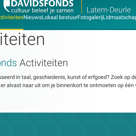
Latem-Deurle
tiviteiten
Nieuws
Lokaal bestuur
Fotogalerij
Lidmaatscha
iteiten
onds
Activiteiten
seerd in taal, geschiedenis, kunst of erfgoed? Zoek op dez
n er alvast naar uit om je binnenkort te ontmoeten op één 