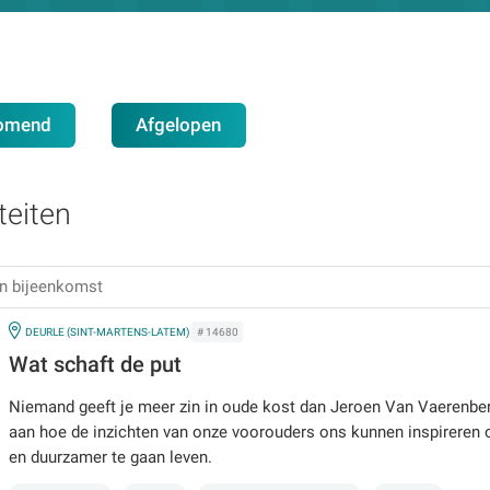
omend
Afgelopen
teiten
IN
DEURLE (SINT-MARTENS-LATEM)
# 14680
Wat schaft de put
Niemand geeft je meer zin in oude kost dan Jeroen Van Vaerenber
aan hoe de inzichten van onze voorouders ons kunnen inspireren
en duurzamer te gaan leven.