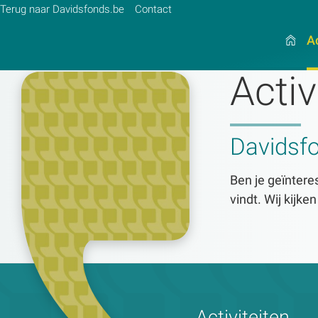
Terug naar Davidsfonds.be
Contact
Ac
Activ
Zoek:
Davidsf
Zoeken
Ben je geïnteres
vindt. Wij kijke
Activiteiten