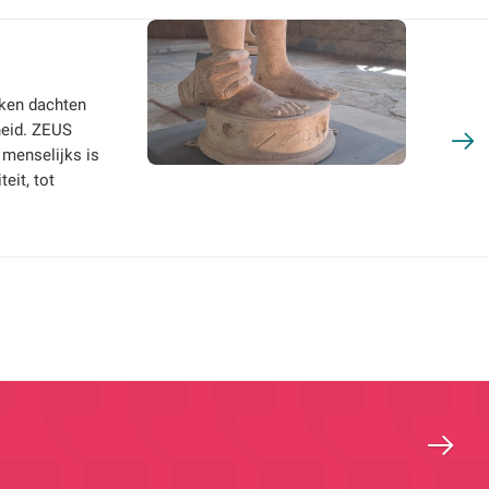
eken dachten
heid. ZEUS
 menselijks is
eit, tot