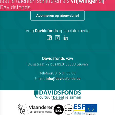
laat je talenten schitteren als
vrijwilliger
bij
Davidsfonds.
Abonneren op nieuwsbrief
Volg
Davidsfonds
op sociale media
Volg
Volg
Volg
ons
ons
ons
op
op
op
Facebook
Instagram
LinkedIn
Contactpersoon:
Davidsfonds vzw
Adres:
Sluisstraat 79
bus 03.01, 3000
Leuven
Telefoon:
016 31 06 00
E-mail:
info@davidsfonds.be