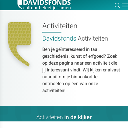
Zoe
Dir
Activiteiten
Davidsfonds
Activiteiten
Zoek:
Ben je geïnteresseerd in taal,
geschiedenis, kunst of erfgoed? Zoek
Zoeken
op deze pagina naar een activiteit die
jij interessant vindt. Wij kijken er alvast
naar uit om je binnenkort te
ontmoeten op één van onze
activiteiten!
Activiteiten
in de kijker