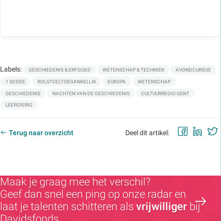
Labels:
GESCHIEDENIS & ERFGOED
WETENSCHAP & TECHNIEK
AVONDCURSUS
1 SESSIE
ROLSTOELTOEGANKELIJK
EUROPA
WETENSCHAP
GESCHIEDENIS
NACHTEN VAN DE GESCHIEDENIS
CULTUURREGIO GENT
LEERGIERIG
Faceb
Lin
Terug naar overzicht
Deel dit artikel:
Maak je graag mee het verschil?
Geef dan snel een ping op onze radar en
laat je talenten schitteren als
vrijwilliger
bij
Davidsfonds.