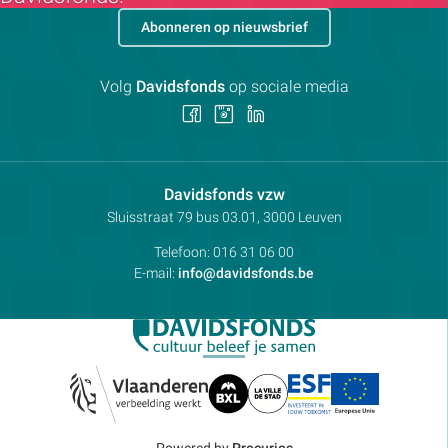
Abonneren op nieuwsbrief
Volg
Davidsfonds
op sociale media
Volg
Volg
Volg
ons
ons
ons
op
op
op
Facebook
Instagram
LinkedIn
Contactpersoon:
Davidsfonds vzw
Adres:
Sluisstraat 79
bus 03.01, 3000
Leuven
Telefoon:
016 31 06 00
E-mail:
info@davidsfonds.be
Powered by
Procurios