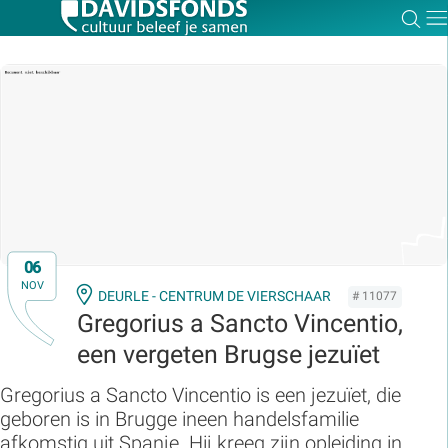
Zoe
Dir
Zoek:
Zoeken
06
NOV
DEURLE - CENTRUM DE VIERSCHAAR
# 11077
Gregorius a Sancto Vincentio,
een vergeten Brugse jezuïet
Gregorius a Sancto Vincentio is een jezuïet, die
geboren is in Brugge ineen handelsfamilie
afkomstig uit Spanje. Hij kreeg zijn opleiding in