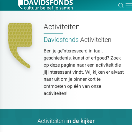
Zoe
Dir
Activiteiten
Davidsfonds
Activiteiten
Zoek:
Ben je geïnteresseerd in taal,
geschiedenis, kunst of erfgoed? Zoek
Zoeken
op deze pagina naar een activiteit die
jij interessant vindt. Wij kijken er alvast
naar uit om je binnenkort te
ontmoeten op één van onze
activiteiten!
Activiteiten
in de kijker